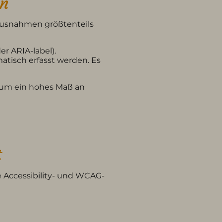
en
Ausnahmen größtenteils
er ARIA-label).
tisch erfasst werden. Es
, um ein hohes Maß an
t
e Accessibility- und WCAG-