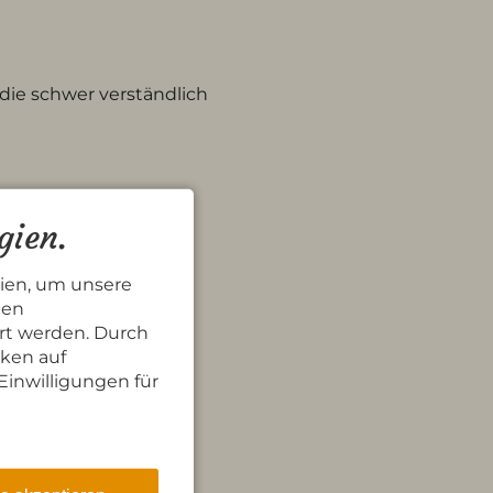
 die schwer verständlich
gien.
ien, um unsere
nen
rt werden. Durch
cken auf
Einwilligungen für