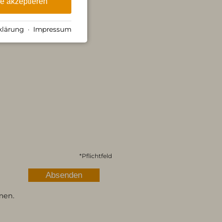
le akzeptieren
klärung
·
Impressum
*
Pflichtfeld
men.