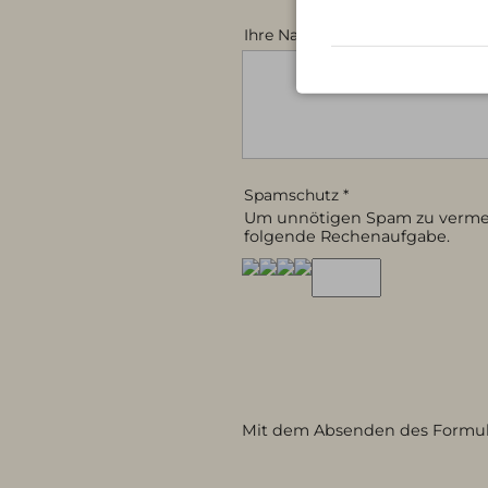
Ihre Nachricht
*
Spamschutz
*
Um unnötigen Spam zu vermeid
folgende Rechenaufgabe.
Mit dem Absenden des Formula