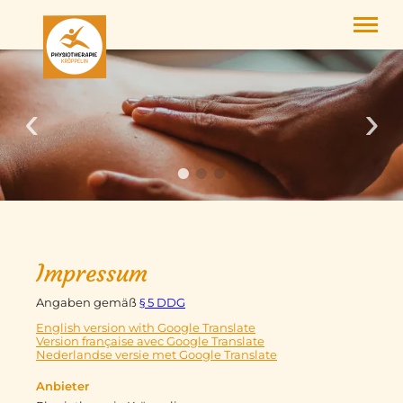
Leistungen
Team
Job
Kontakt
Tel.
08379 9780
Impressum
Angaben gemäß
§ 5 DDG
English version with Google Translate
Version française avec Google Translate
Nederlandse versie met Google Translate
Anbieter