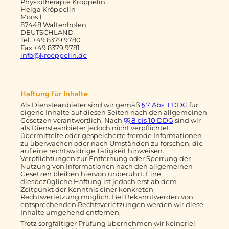
Physiotherapie Kröppelin
Helga Kröppelin
Moos 1
87448 Waltenhofen
DEUTSCHLAND
Tel.
+49 8379 9780
Fax +49 8379 9781
info@kroeppelin.de
Haftung für Inhalte
Als Diensteanbieter sind wir gemäß
§ 7 Abs. 1 DDG
für
eigene Inhalte auf diesen Seiten nach den allgemeinen
Gesetzen verantwortlich. Nach
§§ 8 bis 10 DDG
sind wir
als Diensteanbieter jedoch nicht verpflichtet,
übermittelte oder gespeicherte fremde Informationen
zu überwachen oder nach Umständen zu forschen, die
auf eine rechtswidrige Tätigkeit hinweisen.
Verpflichtungen zur Entfernung oder Sperrung der
Nutzung von Informationen nach den allgemeinen
Gesetzen bleiben hiervon unberührt. Eine
diesbezügliche Haftung ist jedoch erst ab dem
Zeitpunkt der Kenntnis einer konkreten
Rechtsverletzung möglich. Bei Bekanntwerden von
entsprechenden Rechtsverletzungen werden wir diese
Inhalte umgehend entfernen.
Trotz sorgfältiger Prüfung übernehmen wir keinerlei