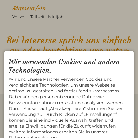
Masseur/-in
Vollzeit - Teilzeit - Minijob
Bei Interesse sprich uns einfach
an oder kontaktiere uns unter:
Wir verwenden Cookies und andere
Tel. 0049 8379 9780
Technologien.
info@kroeppelin.de
Wir und unsere Partner verwenden Cookies und
Wir freuen uns von Dir zu hören.
vergleichbare Technologien, um unsere Webseite
optimal zu gestalten und fortlaufend zu verbessern.
Dabei können personenbezogene Daten wie
KONTAKT
Browserinformationen erfasst und analysiert werden.
Physiotherapie Kröppelin
Durch Klicken auf „Alle akzeptieren“ stimmen Sie der
Helga Kröppelin
Verwendung zu. Durch Klicken auf „Einstellungen“
Moos 1
können Sie eine individuelle Auswahl treffen und
87448 Waltenhofen
erteilte Einwilligungen für die Zukunft widerrufen.
DEUTSCHLAND
Tel.
+49 8379 9780
Weitere Informationen erhalten Sie in unserer
Fax +49 8379 9781
Datenschutzerklärung.